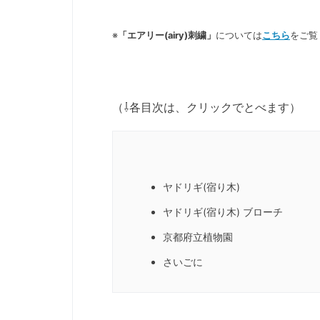
※
「エアリー(airy)刺繍」
については
こちら
をご覧
（⇩各目次は、クリックでとべます）
ヤドリギ(宿り木)
ヤドリギ(宿り木) ブローチ
京都府立植物園
さいごに