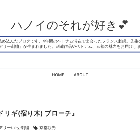
ハノイのそれが好き💕
詰め込んだブログです。4年間のベトナム滞在で出会ったフランス刺繍。先生
アリー刺繍」が生まれました。刺繍作品やベトナム、京都の魅力をお届けしま
HOME
ABOUT
リギ(宿り木) ブローチ』
アリー(airy)刺繍
京都観光